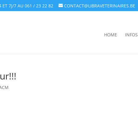
T 7J/7 AU 061 / 23 22 82
CONTACT@LIBRAVETERINAIRES.BE
HOME
INFOS
ur!!!
e ACM