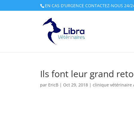
EN CAS D'URGENCE CONTACTEZ-NOUS 24/24 E
Ils font leur grand reto
par
EricB
|
Oct 29, 2018
|
clinique vétérinair